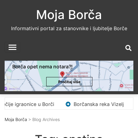
Skip
Moja Borča
to
content
Informativni portal za stanovnike i ljubitelje Borče
Borča opet nema notara?!
Pročitaj više
e igraonice u Borči
Borčanska reka Vizelj
Te
Moja Borča
> Blog Archives