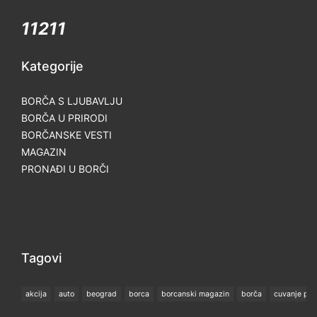
11211
Kategorije
BORČA S LJUBAVLJU
BORČA U PRIRODI
BORČANSKE VESTI
MAGAZIN
PRONAĐI U BORČI
Tagovi
akcija
auto
beograd
borca
borcanski magazin
borča
cuvanje pla